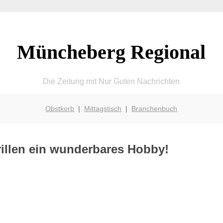
Müncheberg Regional
Die Zeitung mit Nur Guten Nachrichten
Obstkorb
|
Mittagstisch
|
Branchenbuch
illen ein wunderbares Hobby!