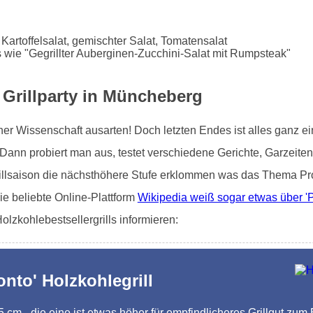
 Kartoffelsalat, gemischter Salat, Tomatensalat
 wie "Gegrillter Auberginen-Zucchini-Salat mit Rumpsteak"
e Grillparty in Müncheberg
iner Wissenschaft ausarten! Doch letzten Endes ist alles ganz 
nn probiert man aus, testet verschiedene Gerichte, Garzeiten, o
rillsaison die nächsthöhere Stufe erklommen was das Thema Pro
e beliebte Online-Plattform
Wikipedia weiß sogar etwas über 'P
lzkohlebestsellergrills informieren:
onto' Holzkohlegrill
,5 cm - die eine ist etwas höher für empfindlicheres Grillgut zum