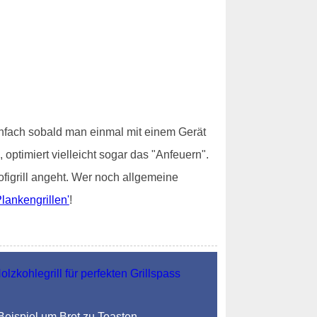
einfach sobald man einmal mit einem Gerät
ptimiert vielleicht sogar das "Anfeuern".
figrill angeht. Wer noch allgemeine
lankengrillen'
!
 Beispiel um Brot zu Toasten